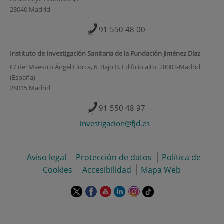
28040 Madrid
91 550 48 00
Instituto de Investigación Sanitaria de la Fundación Jiménez Díaz
C/ del Maestro Ángel Llorca, 6. Bajo B. Edificio alto. 28003-Madrid
(España)
28015 Madrid
91 550 48 97
investigacion@fjd.es
Aviso legal
Protección de datos
Política de
Cookies
Accesibilidad
Mapa Web
Este
Este
Este
Este
Este
Enlace
enlace
enlace
enlace
enlace
enlace
a
se
se
se
se
se
una
abrirá
abrirá
abrirá
abrirá
abrirá
aplicación