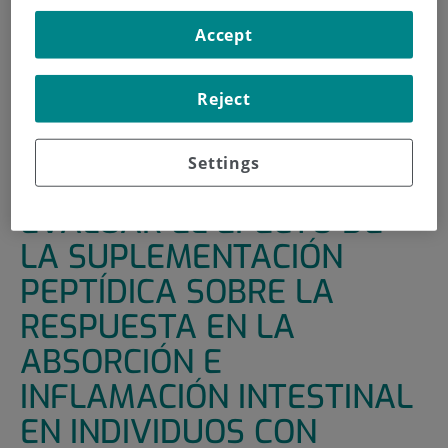
INICIO
|
UNIDADES DE APOYO
|
ENSAYOS CLÍNICOS
Accept
|
ENSAYO CLINICO PARA EVALUAR EL EFECTO DE LA
SUPLEMENTACIÓN PEPTÍDICA SOBRE LA RESPUESTA EN
Reject
LA ABSORCIÓN E INFLAMACIÓN INTESTINAL EN
INDIVIDUOS CON ENFERMEDAD DE CROHN
Settings
ENSAYO CLINICO PARA
EVALUAR EL EFECTO DE
LA SUPLEMENTACIÓN
PEPTÍDICA SOBRE LA
RESPUESTA EN LA
ABSORCIÓN E
INFLAMACIÓN INTESTINAL
EN INDIVIDUOS CON