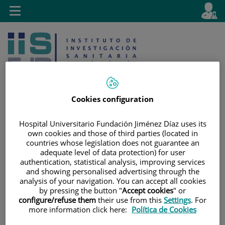
Saltar al contenido
E
Idiom
Toggle
es
navigation
activo
Cookies configuration
Hospital Universitario Fundación Jiménez Díaz uses its
Saltar
Selector
Buscar
own cookies and those of third parties (located in
al
de
countries whose legislation does not guarantee an
contenido
idioma
adequate level of data protection) for user
authentication, statistical analysis, improving services
and showing personalised advertising through the
analysis of your navigation. You can accept all cookies
by pressing the button "
Accept cookies
" or
configure/refuse them
their use from this
Settings
. For
more information click here:
Política de Cookies