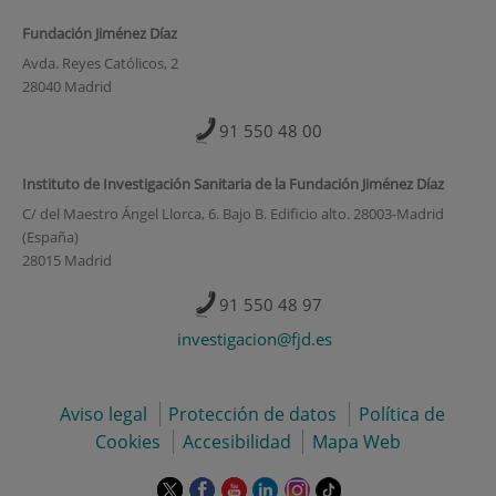
Fundación Jiménez Díaz
Avda. Reyes Católicos, 2
28040 Madrid
91 550 48 00
Instituto de Investigación Sanitaria de la Fundación Jiménez Díaz
C/ del Maestro Ángel Llorca, 6. Bajo B. Edificio alto. 28003-Madrid
(España)
28015 Madrid
91 550 48 97
investigacion@fjd.es
Aviso legal
Protección de datos
Política de
Cookies
Accesibilidad
Mapa Web
Este
Este
Este
Este
Este
Enlace