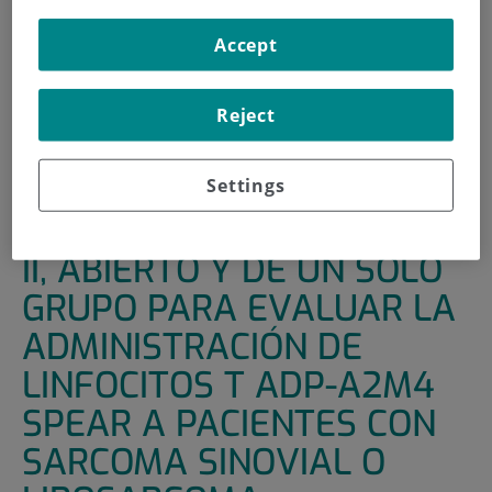
INICIO
|
UNIDADES DE APOYO
|
ENSAYOS CLÍNICOS
Accept
|
ENSAYO CLÍNICO DE FASE II, ABIERTO Y DE UN SOLO
GRUPO PARA EVALUAR LA ADMINISTRACIÓN DE
Reject
LINFOCITOS T ADP-A2M4 SPEAR A PACIENTES CON
SARCOMA SINOVIAL O LIPOSARCOMA MIXOIDE/DE
CÉLULAS REDONDAS AVANZADOS
Settings
ENSAYO CLÍNICO DE FASE
II, ABIERTO Y DE UN SOLO
GRUPO PARA EVALUAR LA
ADMINISTRACIÓN DE
LINFOCITOS T ADP-A2M4
SPEAR A PACIENTES CON
SARCOMA SINOVIAL O