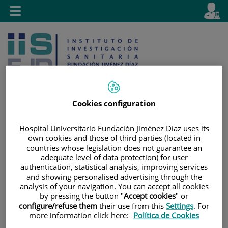
Saltar al contenido
E
Idiom
Toggle
es
navigation
activo
Cookies configuration
Saltar
Selector
Buscar
Hospital Universitario Fundación Jiménez Díaz uses its
al
de
own cookies and those of third parties (located in
countries whose legislation does not guarantee an
contenido
idioma
adequate level of data protection) for user
authentication, statistical analysis, improving services
and showing personalised advertising through the
analysis of your navigation. You can accept all cookies
by pressing the button "
Accept cookies
" or
configure/refuse them
their use from this
Settings
. For
more information click here:
Política de Cookies