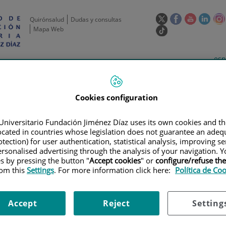
Este
Este
Este
Este
Quirónsalud
Dudas y consultas
enlace
enlace
enlace
enla
Mapa Web
Enlace
se
se
se
se
a
abrirá
abrirá
abrirá
abrir
una
Selecto
Idi
esp
en
en
en
en
aplicación
de
act
una
una
una
una
de
Actividad
Unidades
Formación y
externa.
Actual
idioma
científica
de apoyo
Empleo
ventana
ventana
ventana
vent
nueva.
nueva.
nueva.
nuev
Cookies configuration
Universitario Fundación Jiménez Díaz uses its own cookies and th
located in countries whose legislation does not guarantee an adequ
tection) for user authentication, statistical analysis, improving s
rsonalised advertising through the analysis of your navigation. Y
es by pressing the button "
Accept cookies
" or
configure/refuse th
rom this
Settings
. For more information click here:
Política de Co
AYOS CLÍNICOS
|
ENSAYO CLÍNICO FASE II ALEATORIZADO DOBLE CIEG
CIENTES CON CÁNCER DE PULMÓN NO MICROCÍTICO AVANZADO SENSIBLES
Accept
Reject
Setting
 FASE II ALEATORIZADO DOBL