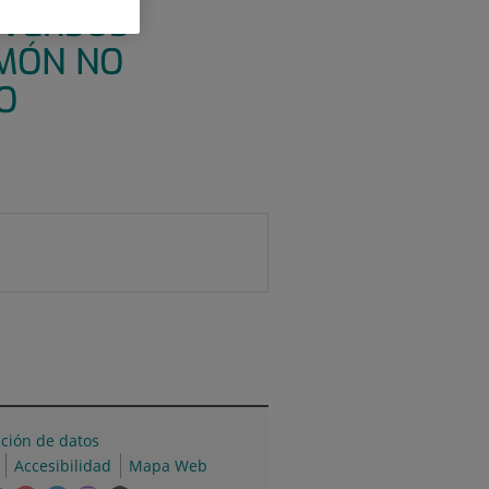
 VERSUS
LMÓN NO
O
cción de datos
Accesibilidad
Mapa Web