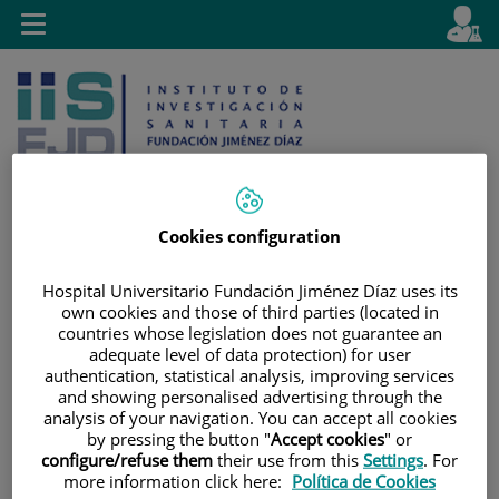
Saltar al contenido
E
Idiom
Toggle
es
navigation
activo
Cookies configuration
Saltar
Selector
Buscar
Hospital Universitario Fundación Jiménez Díaz uses its
al
de
own cookies and those of third parties (located in
contenido
idioma
countries whose legislation does not guarantee an
adequate level of data protection) for user
authentication, statistical analysis, improving services
and showing personalised advertising through the
analysis of your navigation. You can accept all cookies
by pressing the button "
Accept cookies
" or
configure/refuse them
their use from this
Settings
. For
more information click here:
Política de Cookies