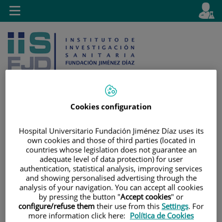
Saltar al contenido
E
Idiom
Toggle
es
navigation
activo
Cookies configuration
Saltar
Selector
Buscar
Hospital Universitario Fundación Jiménez Díaz uses its
al
de
own cookies and those of third parties (located in
contenido
idioma
countries whose legislation does not guarantee an
adequate level of data protection) for user
authentication, statistical analysis, improving services
and showing personalised advertising through the
analysis of your navigation. You can accept all cookies
by pressing the button "
Accept cookies
" or
configure/refuse them
their use from this
Settings
. For
more information click here:
Política de Cookies