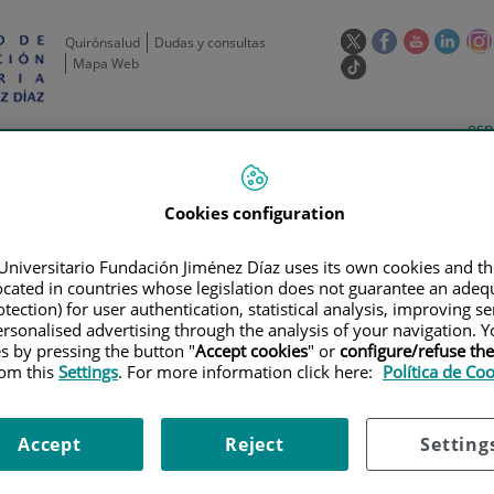
Este
Este
Este
Este
Quirónsalud
Dudas y consultas
enlace
enlace
enlace
enla
Mapa Web
Enlace
se
se
se
se
a
abrirá
abrirá
abrirá
abrir
una
Selecto
Idi
esp
en
en
en
en
aplicación
de
act
una
una
una
una
de
Actividad
Unidades
Formación y
externa.
Actual
idioma
científica
de apoyo
Empleo
ventana
ventana
ventana
vent
nueva.
nueva.
nueva.
nuev
Cookies configuration
Universitario Fundación Jiménez Díaz uses its own cookies and th
located in countries whose legislation does not guarantee an adequ
tection) for user authentication, statistical analysis, improving s
rsonalised advertising through the analysis of your navigation. Y
es by pressing the button "
Accept cookies
" or
configure/refuse th
rom this
Settings
. For more information click here:
Política de Co
AYOS CLÍNICOS
|
ENSAYO FASE III ABIERTO, ALEATORIZADO, DE BMS-93
ERMOIDE AVANZADO O METASTÁSICO Y TRATADO PREVIAMENTE
Accept
Reject
Setting
I ABIERTO, ALEATORIZADO, D