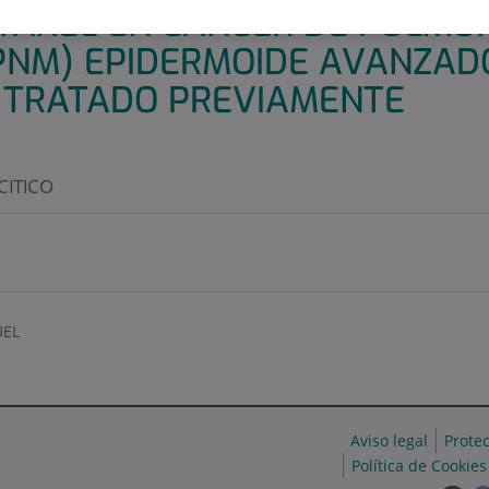
TAXEL EN CÁNCER DE PULMÓ
CPNM) EPIDERMOIDE AVANZAD
 TRATADO PREVIAMENTE
CITICO
EL
Aviso legal
Prote
Política de Cookies