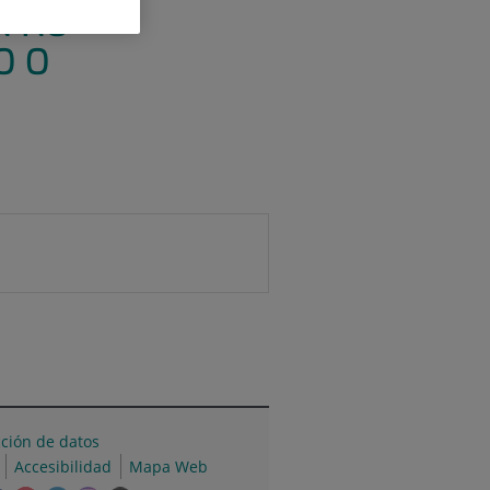
N NO
O O
cción de datos
Accesibilidad
Mapa Web