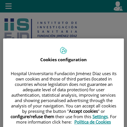
Saltar al contenido
E
Idiom
Toggle
es
navigation
activo
Cookies configuration
Saltar
Selector
Buscar
Hospital Universitario Fundación Jiménez Díaz uses its
al
de
own cookies and those of third parties (located in
contenido
idioma
countries whose legislation does not guarantee an
adequate level of data protection) for user
authentication, statistical analysis, improving services
and showing personalised advertising through the
analysis of your navigation. You can accept all cookies
by pressing the button "
Accept cookies
" or
configure/refuse them
their use from this
Settings
. For
more information click here:
Política de Cookies