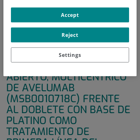
INICIO
|
UNIDADES DE APOYO
|
ENSAYOS CLÍNICOS
Accept
|
ENSAYO DE FASE III, ABIERTO, MULTICÉNTRICO DE
AVELUMAB (MSB0010718C) FRENTE AL DOBLETE CON
BASE DE PLATINO COMO TRATAMIENTO DE PRIMERA
Reject
LÍNEA DEL CÁNCER DE PULMÓN NO MICROCÍTICO PD-
L1+ RECURRENTE O EN ESTADO IV
Settings
ENSAYO DE FASE III,
ABIERTO, MULTICÉNTRICO
DE AVELUMAB
(MSB0010718C) FRENTE
AL DOBLETE CON BASE DE
PLATINO COMO
TRATAMIENTO DE