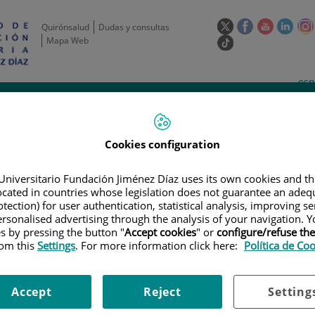
Este
Este
Este
Este
Quirónsalud
Dudas y consultas
enlace
enlace
enlace
enla
Mapa Web
Enlace
se
se
se
se
a
abrirá
abrirá
abrirá
abrir
una
Selecto
Idi
esp
en
en
en
en
aplicación
de
act
una
una
una
una
de
Actividad
Unidades
Formación y
externa.
Actual
idioma
científica
de apoyo
Empleo
ventana
ventana
ventana
vent
nueva.
nueva.
nueva.
nuev
Cookies configuration
Universitario Fundación Jiménez Díaz uses its own cookies and th
located in countries whose legislation does not guarantee an adequ
tection) for user authentication, statistical analysis, improving s
rsonalised advertising through the analysis of your navigation. Y
es by pressing the button "
Accept cookies
" or
configure/refuse th
rom this
Settings
. For more information click here:
Política de Co
AYOS CLÍNICOS
|
ENSAYO FASE III, ALEATORIZADO Y DOBLE CIEGO DE Q
TENIMIENTO CON NIRAPARIB CON O SIN ATEZOLIZUMAB, EN PACIENTES C
INTERVALO LIBRE DE TRATAMIENTO CON PLATINO (ILP) >6 MESES
Accept
Reject
Setting