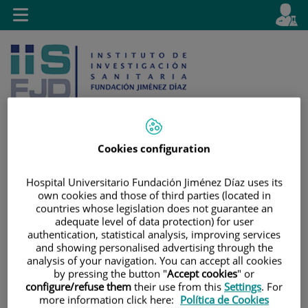
Saltar al contenido
E
Idiom
Toggle
es
navigation
activo
Cookies configuration
Saltar
Selector
Buscar
Hospital Universitario Fundación Jiménez Díaz uses its
al
de
own cookies and those of third parties (located in
contenido
idioma
countries whose legislation does not guarantee an
adequate level of data protection) for user
authentication, statistical analysis, improving services
and showing personalised advertising through the
analysis of your navigation. You can accept all cookies
by pressing the button "
Accept cookies
" or
configure/refuse them
their use from this
Settings
. For
more information click here:
Política de Cookies