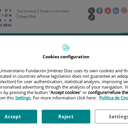
Este
Este
Este
Este
Quirónsalud
Dudas y consultas
enlace
enlace
enlace
enla
Mapa Web
Enlace
se
se
se
se
a
abrirá
abrirá
abrirá
abrir
una
Selecto
Idi
esp
en
en
en
en
aplicación
de
act
una
una
una
una
de
Actividad
Unidades
Formación y
externa.
Actual
idioma
científica
de apoyo
Empleo
ventana
ventana
ventana
vent
nueva.
nueva.
nueva.
nuev
Cookies configuration
Universitario Fundación Jiménez Díaz uses its own cookies and th
located in countries whose legislation does not guarantee an adequ
tection) for user authentication, statistical analysis, improving s
rsonalised advertising through the analysis of your navigation. Y
es by pressing the button "
Accept cookies
" or
configure/refuse th
rom this
Settings
. For more information click here:
Política de Co
AYOS CLÍNICOS
|
ESTUDIO ABIERTO DE FASE 1B PARA EVALUAR LA SEGUR
AB EN PACIENTES CON LINFOMA DIFUSO DE CÉLULAS B GRANDES, LINFO
Accept
Reject
Setting