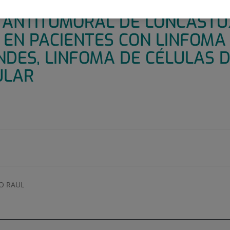
TO DE FASE 1B PARA EVALUAR
D ANTITUMORAL DE LONCASTU
EN PACIENTES CON LINFOMA 
NDES, LINFOMA DE CÉLULAS 
ULAR
O RAUL