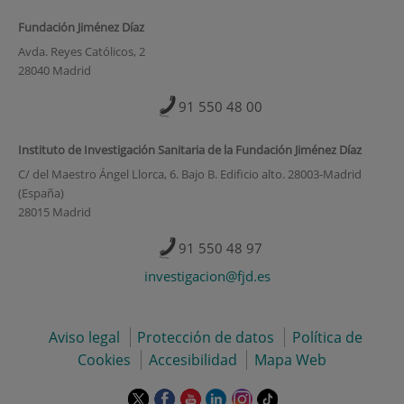
Fundación Jiménez Díaz
Avda. Reyes Católicos, 2
28040 Madrid
91 550 48 00
Instituto de Investigación Sanitaria de la Fundación Jiménez Díaz
C/ del Maestro Ángel Llorca, 6. Bajo B. Edificio alto. 28003-Madrid
(España)
28015 Madrid
91 550 48 97
investigacion@fjd.es
Aviso legal
Protección de datos
Política de
Cookies
Accesibilidad
Mapa Web
Este
Este
Este
Este
Este
Enlace