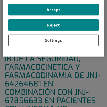
INICIO
|
UNIDADES DE APOYO
|
ENSAYOS CLÍNICOS
Accept
|
ESTUDIO ABIERTO EN FASE IB DE LA SEGURIDAD,
FARMACOCINETICA Y FARMACODINAMIA DE JNJ-
Reject
64264681 EN COMBINACIÓN CON JNJ-67856633 EN
PACIENTES CON LINFOMA NO-HODKING Y LEUCEMMIA
LINFOCITICA CRONICA
Settings
ESTUDIO ABIERTO EN FASE
IB DE LA SEGURIDAD,
FARMACOCINETICA Y
FARMACODINAMIA DE JNJ-
64264681 EN
COMBINACIÓN CON JNJ-
67856633 EN PACIENTES