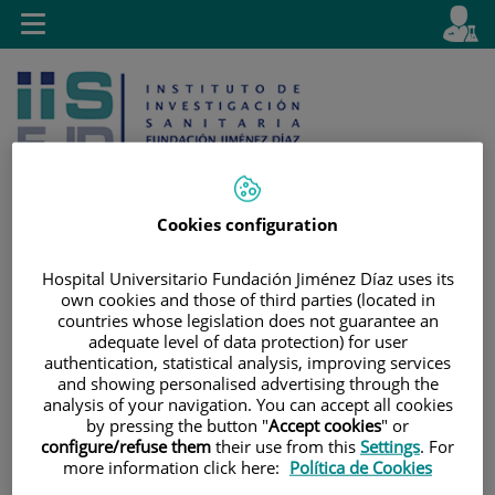
Saltar al contenido
E
Idiom
Toggle
es
navigation
activo
Cookies configuration
Saltar
Selector
Buscar
Hospital Universitario Fundación Jiménez Díaz uses its
al
de
own cookies and those of third parties (located in
countries whose legislation does not guarantee an
contenido
idioma
adequate level of data protection) for user
authentication, statistical analysis, improving services
and showing personalised advertising through the
analysis of your navigation. You can accept all cookies
by pressing the button "
Accept cookies
" or
configure/refuse them
their use from this
Settings
. For
more information click here:
Política de Cookies