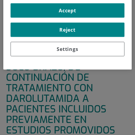
INICIO
|
UNIDADES DE APOYO
|
ENSAYOS CLÍNICOS
Accept
|
ESTUDIO ABIERTO, DE UN SOLO BRAZO, DE
CONTINUACIÓN DE TRATAMIENTO CON DAROLUTAMIDA
Reject
A PACIENTES INCLUIDOS PREVIAMENTE EN ESTUDIOS
PROMOVIDOS POR BAYER
Settings
ESTUDIO ABIERTO, DE UN
SOLO BRAZO, DE
CONTINUACIÓN DE
TRATAMIENTO CON
DAROLUTAMIDA A
PACIENTES INCLUIDOS
PREVIAMENTE EN
ESTUDIOS PROMOVIDOS