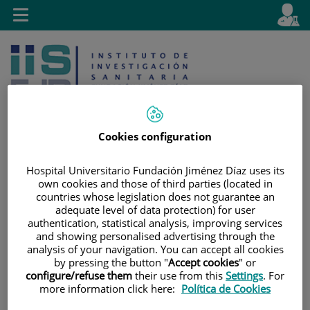
Saltar al contenido
E
Idiom
Toggle
es
navigation
activo
Cookies configuration
Hospital Universitario Fundación Jiménez Díaz uses its
Saltar
Selector
Buscar
own cookies and those of third parties (located in
al
de
countries whose legislation does not guarantee an
contenido
idioma
adequate level of data protection) for user
authentication, statistical analysis, improving services
and showing personalised advertising through the
analysis of your navigation. You can accept all cookies
by pressing the button "
Accept cookies
" or
configure/refuse them
their use from this
Settings
. For
more information click here:
Política de Cookies