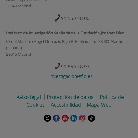
28040 Madrid
91 550 48 00
Instituto de Investigación Sanitaria de la Fundación Jiménez Díaz
C/ del Maestro Ángel Llorca, 6. Bajo B. Edificio alto. 28003-Madrid
(España)
28015 Madrid
91 550 48 97
investigacion@fjd.es
Aviso legal
Protección de datos
Política de
Cookies
Accesibilidad
Mapa Web
Este
Este
Este
Este
Este
Enlace
enlace
enlace
enlace
enlace
enlace
a
se
se
se
se
se
una
abrirá
abrirá
abrirá
abrirá
abrirá
aplicación