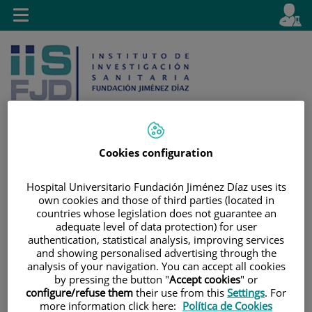
Saltar al contenido
E
Idiom
Toggle
es
navigation
activo
Cookies configuration
Saltar
Selector
Buscar
Hospital Universitario Fundación Jiménez Díaz uses its
al
de
own cookies and those of third parties (located in
contenido
idioma
countries whose legislation does not guarantee an
adequate level of data protection) for user
authentication, statistical analysis, improving services
and showing personalised advertising through the
analysis of your navigation. You can accept all cookies
by pressing the button "
Accept cookies
" or
configure/refuse them
their use from this
Settings
. For
more information click here:
Política de Cookies