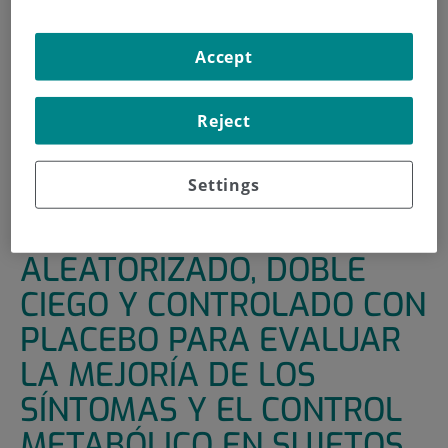
INICIO
|
UNIDADES DE APOYO
|
ENSAYOS CLÍNICOS
Accept
|
ESTUDIO ADAPTATIVO, ALEATORIZADO, DOBLE
CIEGO Y CONTROLADO CON PLACEBO PARA EVALUAR LA
MEJORÍA DE LOS SÍNTOMAS Y EL CONTROL METABÓLICO
Reject
EN SUJETOS ADULTOS CON HIPOPARATIROIDISMO
SINTOMÁTICO EN TRATAMIENTO CON HORMONA
PARATIROIDEA HUMANA RECOMBINANTE [RHPTH(1-84)]
Settings
ESTUDIO ADAPTATIVO,
ALEATORIZADO, DOBLE
CIEGO Y CONTROLADO CON
PLACEBO PARA EVALUAR
LA MEJORÍA DE LOS
SÍNTOMAS Y EL CONTROL
METABÓLICO EN SUJETOS