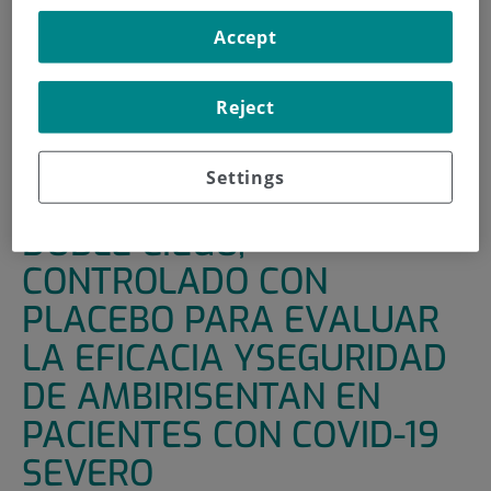
INICIO
|
UNIDADES DE APOYO
|
ENSAYOS CLÍNICOS
Accept
|
ESTUDIO ALEATORIZADO, DOBLE CIEGO,
CONTROLADO CON PLACEBO PARA EVALUAR LA
Reject
EFICACIA YSEGURIDAD DE AMBIRISENTAN EN PACIENTES
CON COVID-19 SEVERO
Settings
ESTUDIO ALEATORIZADO,
DOBLE CIEGO,
CONTROLADO CON
PLACEBO PARA EVALUAR
LA EFICACIA YSEGURIDAD
DE AMBIRISENTAN EN
PACIENTES CON COVID-19
SEVERO