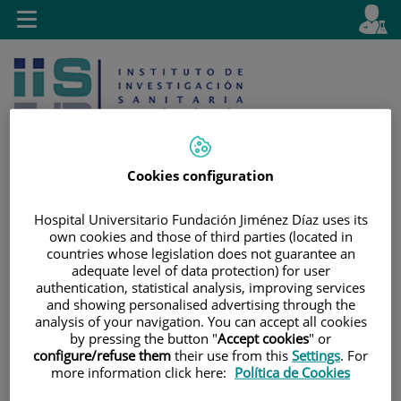
Saltar al contenido
E
Idiom
Toggle
es
navigation
activo
Cookies configuration
Hospital Universitario Fundación Jiménez Díaz uses its
Saltar
Selector
Buscar
own cookies and those of third parties (located in
al
de
countries whose legislation does not guarantee an
contenido
idioma
adequate level of data protection) for user
authentication, statistical analysis, improving services
and showing personalised advertising through the
analysis of your navigation. You can accept all cookies
by pressing the button "
Accept cookies
" or
configure/refuse them
their use from this
Settings
. For
more information click here:
Política de Cookies