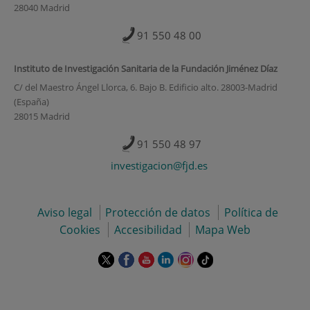
28040 Madrid
91 550 48 00
Instituto de Investigación Sanitaria de la Fundación Jiménez Díaz
C/ del Maestro Ángel Llorca, 6. Bajo B. Edificio alto. 28003-Madrid
(España)
28015 Madrid
91 550 48 97
investigacion@fjd.es
Aviso legal
Protección de datos
Política de
Cookies
Accesibilidad
Mapa Web
Este
Este
Este
Este
Este
Enlace
enlace
enlace
enlace
enlace
enlace
a
se
se
se
se
se
una
abrirá
abrirá
abrirá
abrirá
abrirá
aplicación