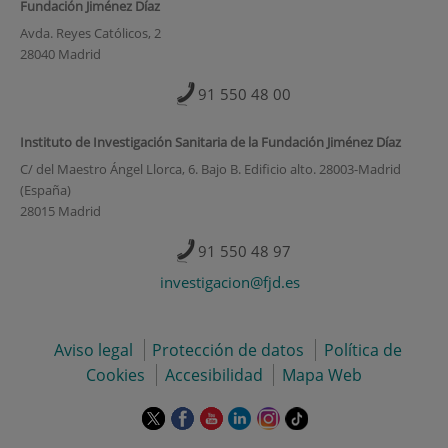
Fundación Jiménez Díaz
Avda. Reyes Católicos, 2
28040 Madrid
91 550 48 00
Instituto de Investigación Sanitaria de la Fundación Jiménez Díaz
C/ del Maestro Ángel Llorca, 6. Bajo B. Edificio alto. 28003-Madrid
(España)
28015 Madrid
91 550 48 97
investigacion@fjd.es
Aviso legal
Protección de datos
Política de
Cookies
Accesibilidad
Mapa Web
Este
Este
Este
Este
Este
Enlace
enlace
enlace
enlace
enlace
enlace
a