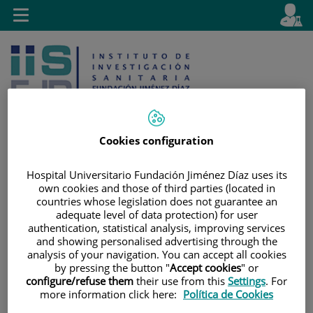
Saltar al contenido
E
Idiom
Toggle
es
navigation
activo
Cookies configuration
Saltar
Selector
Hospital Universitario Fundación Jiménez Díaz uses its
Buscar
own cookies and those of third parties (located in
al
de
countries whose legislation does not guarantee an
contenido
idioma
adequate level of data protection) for user
authentication, statistical analysis, improving services
and showing personalised advertising through the
analysis of your navigation. You can accept all cookies
by pressing the button "
Accept cookies
" or
configure/refuse them
their use from this
Settings
. For
more information click here:
Política de Cookies