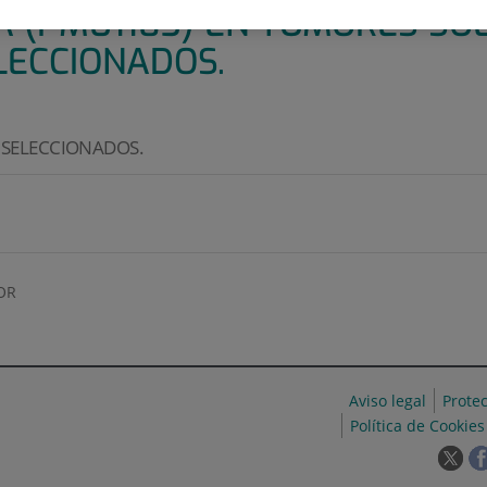
A (PM01183) EN TUMORES SÓ
ECCIONADOS.
SELECCIONADOS.
OR
Aviso legal
Prote
Política de Cookies
Est
enl