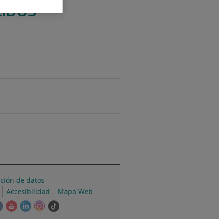
LIDOS
cción de datos
Accesibilidad
Mapa Web
e
Este
Este
Este
Este
Enlace
ace
enlace
enlace
enlace
enlace
a