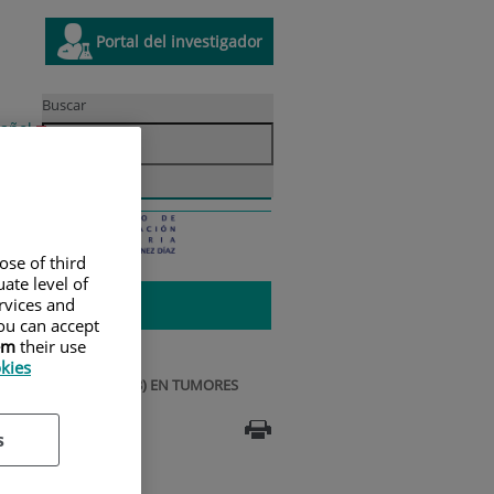
Enlace a una aplicación externa
Este
Portal del investigador
ce
enlace
se
Buscar
á
abrirá
r
oma
añol
en
Situación
ivo
una
idad
Innovación
y
ana
ventana
contacto
a.
nueva.
ose of third
ate level of
ervices and
ou can accept
em
their use
okies
BINECTEDINA (PM01183) EN TUMORES
s
DE