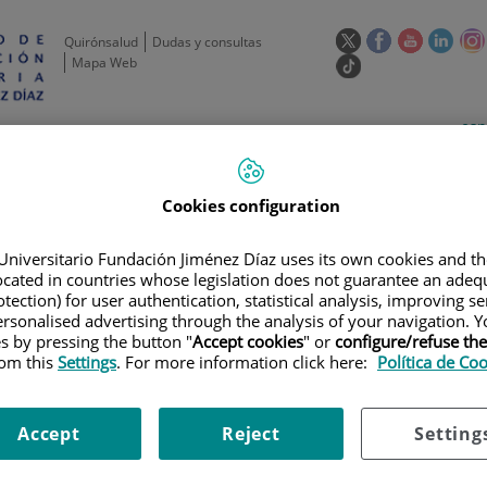
Este
Este
Este
Este
Quirónsalud
Dudas y consultas
enlace
enlace
enlace
enla
Mapa Web
Enlace
se
se
se
se
a
abrirá
abrirá
abrirá
abrir
una
Selecto
Idi
esp
en
en
en
en
aplicación
de
act
una
una
una
una
de
Actividad
Unidades
Formación y
externa.
Actual
idioma
científica
de apoyo
Empleo
ventana
ventana
ventana
vent
nueva.
nueva.
nueva.
nuev
Cookies configuration
Universitario Fundación Jiménez Díaz uses its own cookies and th
located in countries whose legislation does not guarantee an adequ
tection) for user authentication, statistical analysis, improving s
rsonalised advertising through the analysis of your navigation. Y
es by pressing the button "
Accept cookies
" or
configure/refuse th
rom this
Settings
. For more information click here:
Política de Co
AYOS CLÍNICOS
|
ESTUDIO CLÍNICO MULTICÉNTRICO DE FASE II DE LUR
Accept
Reject
Setting
O MULTICÉNTRICO DE FASE II 