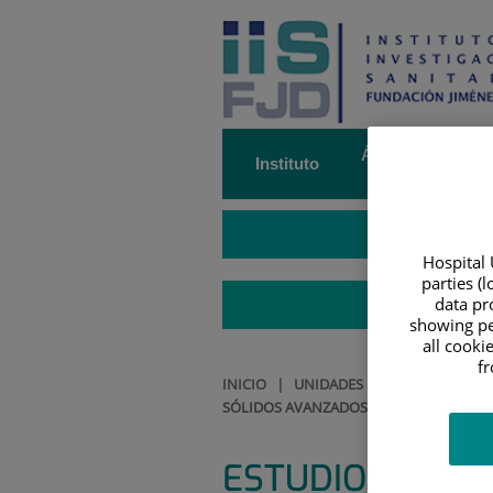
Saltar al contenido
Saltar
al
contenido
Áreas y grupos 
Instituto
investigación
Hospital 
parties (
data pro
showing pe
all cooki
f
INICIO
|
UNIDADES DE APOYO
|
ENS
SÓLIDOS AVANZADOS SELECCIONADOS.
ESTUDIO CLÍNIC