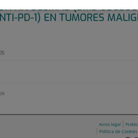
ON NIVOLUMAB (BMS-936558
TI-PD-1) EN TUMORES MALI
OS
OR
Aviso legal
Prote
Política de Cookies