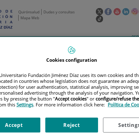
Este
Este
Este
Este
Quirónsalud
Dudas y consultas
enlace
enlace
enlace
enla
Mapa Web
Enlace
se
se
se
se
a
abrirá
abrirá
abrirá
abrir
una
Selecto
Idi
esp
en
en
en
en
aplicación
de
act
una
una
una
una
de
Actividad
Unidades
Formación y
externa.
Actual
idioma
científica
de apoyo
Empleo
ventana
ventana
ventana
vent
nueva.
nueva.
nueva.
nuev
Cookies configuration
Universitario Fundación Jiménez Díaz uses its own cookies and th
located in countries whose legislation does not guarantee an adequ
tection) for user authentication, statistical analysis, improving s
rsonalised advertising through the analysis of your navigation. Y
es by pressing the button "
Accept cookies
" or
configure/refuse th
rom this
Settings
. For more information click here:
Política de Co
AYOS CLÍNICOS
|
ESTUDIO FASE 1/2A DE BMS-986205 ADMINISTRADO E
I-PD-1) EN TUMORES MALIGNOS AVANZADOS
Accept
Reject
Setting
1/2A DE BMS-986205 ADMINI