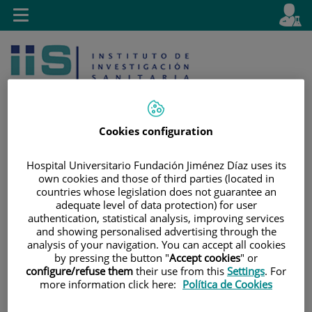
Saltar al contenido
E
Idiom
Toggle
es
navigation
activo
Cookies configuration
Hospital Universitario Fundación Jiménez Díaz uses its
Saltar
Selector
Buscar
own cookies and those of third parties (located in
al
de
countries whose legislation does not guarantee an
contenido
idioma
adequate level of data protection) for user
authentication, statistical analysis, improving services
and showing personalised advertising through the
analysis of your navigation. You can accept all cookies
by pressing the button "
Accept cookies
" or
configure/refuse them
their use from this
Settings
. For
more information click here:
Política de Cookies