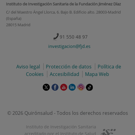
Instituto de Investigación Sanitaria de la Fundación Jiménez Díaz
C/ del Maestro Ángel Llorca, 6. Bajo B. Edificio alto. 28003-Madrid
(España)
28015 Madrid
91 550 48 97
investigacion@fjd.es
Aviso legal
Protección de datos
Política de
Cookies
Accesibilidad
Mapa Web
Este
Este
Este
Este
Este
Enlace
enlace
enlace
enlace
enlace
enlace
a
se
se
se
se
se
una
abrirá
abrirá
abrirá
abrirá
abrirá
aplicación
en
en
en
en
en
externa.
© 2026 Quirónsalud - Todos los derechos reservados
una
una
una
una
una
ventana
ventana
ventana
ventana
ventana
Instituto de Investigación Sanitaria
nueva.
nueva.
nueva.
nueva.
nueva.
acreditado por el Instituto de Salud