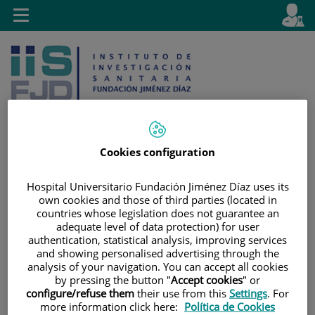
Saltar al contenido
E
Idiom
Toggle
es
navigation
activo
Cookies configuration
Saltar
Selector
Buscar
Hospital Universitario Fundación Jiménez Díaz uses its
al
de
own cookies and those of third parties (located in
contenido
idioma
countries whose legislation does not guarantee an
adequate level of data protection) for user
authentication, statistical analysis, improving services
and showing personalised advertising through the
analysis of your navigation. You can accept all cookies
by pressing the button "
Accept cookies
" or
configure/refuse them
their use from this
Settings
. For
more information click here:
Política de Cookies