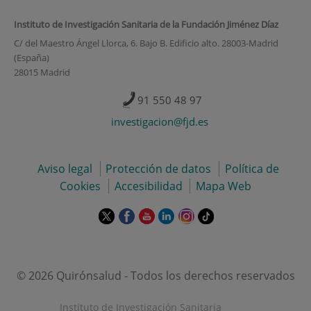
Instituto de Investigación Sanitaria de la Fundación Jiménez Díaz
C/ del Maestro Ángel Llorca, 6. Bajo B. Edificio alto. 28003-Madrid
(España)
28015 Madrid
91 550 48 97
investigacion@fjd.es
Aviso legal
Protección de datos
Política de
Cookies
Accesibilidad
Mapa Web
Este
Este
Este
Este
Este
Enlace
enlace
enlace
enlace
enlace
enlace
a
se
se
se
se
se
una
abrirá
abrirá
abrirá
abrirá
abrirá
aplicación
en
en
en
en
en
externa.
© 2026 Quirónsalud - Todos los derechos reservados
una
una
una
una
una
ventana
ventana
ventana
ventana
ventana
Instituto de Investigación Sanitaria