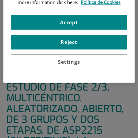
more information click here:
Política de Cookies
INICIO
|
UNIDADES DE APOYO
|
ENSAYOS CLÍNICOS
|
ESTUDIO DE FASE 2/3, MULTICÉNTRICO,
Accept
ALEATORIZADO, ABIERTO, DE 3 GRUPOS Y DOS ETAPAS,
DE ASP2215 (GILTERITINIB), LA COMBINACIÓN DE
ASP2215 MÁS AZACITIDINA Y AZACITIDINA SOLA EN EL
Reject
TRATAMIENTO DE PACIENTES CON LEUCEMIA MIELOIDE
AGUDA DE DIAGNÓSTICO RECIENTE CON MUTACIÓN DE
Settings
FLT3 NO ELEGIBLES PARA QUIMIOTERAPIA DE
INDUCCIÓN INTENSIVA
ESTUDIO DE FASE 2/3,
MULTICÉNTRICO,
ALEATORIZADO, ABIERTO,
DE 3 GRUPOS Y DOS
ETAPAS, DE ASP2215