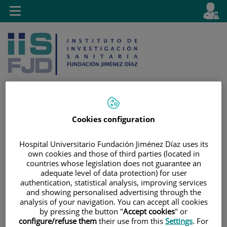
Saltar al contenido
E
Idiom
Toggle
es
navigation
activo
Cookies configuration
Saltar
Selector
Buscar
al
de
Hospital Universitario Fundación Jiménez Díaz uses its
contenido
idioma
own cookies and those of third parties (located in
countries whose legislation does not guarantee an
adequate level of data protection) for user
authentication, statistical analysis, improving services
and showing personalised advertising through the
analysis of your navigation. You can accept all cookies
by pressing the button "
Accept cookies
" or
configure/refuse them
their use from this
Settings
. For