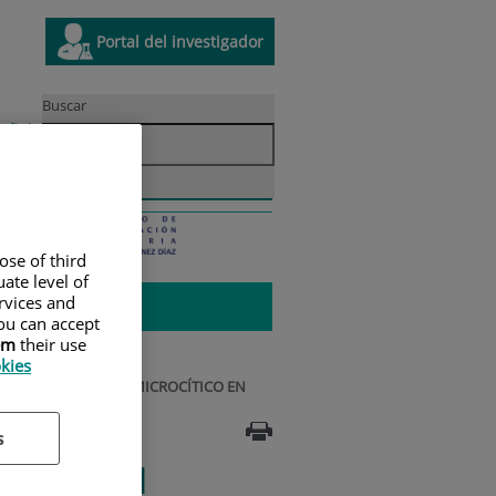
Enlace a una aplicación externa
Este
Portal del investigador
ce
enlace
se
Buscar
á
abrirá
r
oma
añol
en
Situación
ivo
una
idad
Innovación
y
ana
ventana
contacto
a.
nueva.
ose of third
ate level of
ervices and
ou can accept
em
their use
okies
 CÁNCER DE PULMÓN MICROCÍTICO EN
s
NTES CON