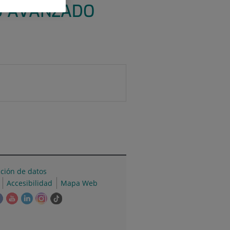
IO AVANZADO
cción de datos
Accesibilidad
Mapa Web
e
Este
Este
Este
Este
Enlace
ace
enlace
enlace
enlace
enlace
a
se
se
se
se
una
irá
abrirá
abrirá
abrirá
abrirá
aplicación