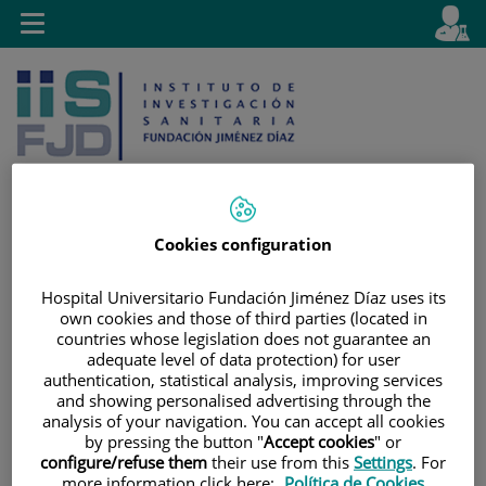
Saltar al contenido
E
Idiom
Toggle
es
navigation
activo
Cookies configuration
Saltar
Selector
Buscar
al
de
Hospital Universitario Fundación Jiménez Díaz uses its
contenido
idioma
own cookies and those of third parties (located in
countries whose legislation does not guarantee an
adequate level of data protection) for user
authentication, statistical analysis, improving services
and showing personalised advertising through the
analysis of your navigation. You can accept all cookies
by pressing the button "
Accept cookies
" or
configure/refuse them
their use from this
Settings
. For
more information click here:
Política de Cookies