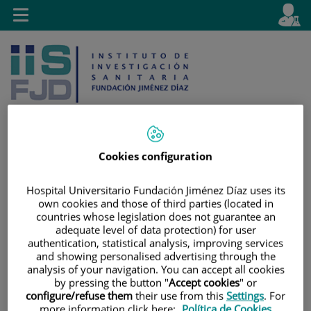
Saltar al contenido
E
Idiom
Toggle
es
navigation
activo
Cookies configuration
Saltar
Selector
Buscar
al
de
Hospital Universitario Fundación Jiménez Díaz uses its
contenido
idioma
own cookies and those of third parties (located in
countries whose legislation does not guarantee an
adequate level of data protection) for user
authentication, statistical analysis, improving services
and showing personalised advertising through the
analysis of your navigation. You can accept all cookies
by pressing the button "
Accept cookies
" or
configure/refuse them
their use from this
Settings
. For
more information click here:
Política de Cookies