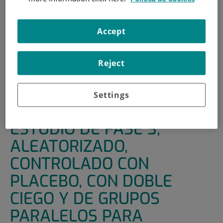
INICIO
|
UNIDADES DE APOYO
|
ENSAYOS CLÍNICOS
|
ESTUDIO DE FASE 3, ALEATORIZADO, CONTROLADO
Accept
CON PLACEBO, CON DOBLE CIEGO Y DE GRUPOS
PARALELOS PARA EVALUAR LA EFICACIA, LA SEGURIDAD
Reject
Y LA TOLERABILIDAD DE
SAR440340/REGN3500/ITEPEKIMAB (ANTI-IL-33) EN
PACIENTES CON ENFERMEDAD PULMONAR
Settings
OBSTRUCTIVA CRÓNICA (EPOC) DE MODERADA A GRAVE
ESTUDIO DE FASE 3,
ALEATORIZADO,
CONTROLADO CON
PLACEBO, CON DOBLE
CIEGO Y DE GRUPOS
PARALELOS PARA