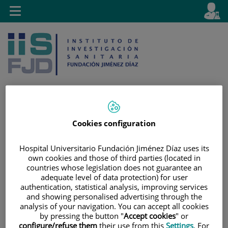
Saltar al contenido
E
Idiom
Toggle
es
navigation
activo
Cookies configuration
Saltar
Selector
Buscar
al
de
Hospital Universitario Fundación Jiménez Díaz uses its
contenido
idioma
own cookies and those of third parties (located in
countries whose legislation does not guarantee an
adequate level of data protection) for user
authentication, statistical analysis, improving services
and showing personalised advertising through the
analysis of your navigation. You can accept all cookies
by pressing the button "
Accept cookies
" or
configure/refuse them
their use from this
Settings
. For