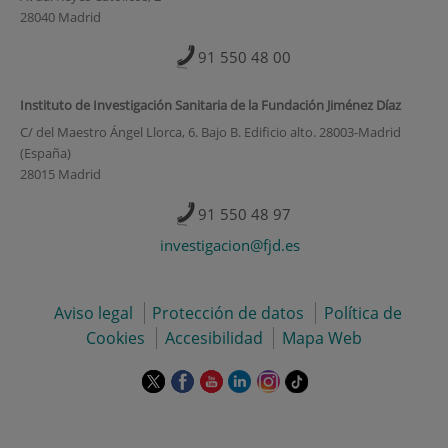
28040 Madrid
91 550 48 00
Instituto de Investigación Sanitaria de la Fundación Jiménez Díaz
C/ del Maestro Ángel Llorca, 6. Bajo B. Edificio alto. 28003-Madrid
(España)
28015 Madrid
91 550 48 97
investigacion@fjd.es
Aviso legal
Protección de datos
Política de
Cookies
Accesibilidad
Mapa Web
Este
Este
Este
Este
Este
Enlace
enlace
enlace
enlace
enlace
enlace
a
se
se
se
se
se
una
abrirá
abrirá
abrirá
abrirá
abrirá
aplicación