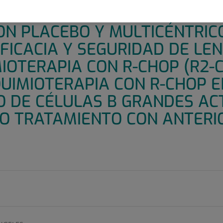
E 3 DOBLE CIEGO, ALEATORIZ
N PLACEBO Y MULTICÉNTRIC
FICACIA Y SEGURIDAD DE LEN
IOTERAPIA CON R-CHOP (R2-
UIMIOTERAPIA CON R-CHOP E
O DE CÉLULAS B GRANDES AC
DO TRATAMIENTO CON ANTERI