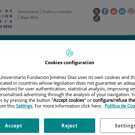
Este
Este
Este
Este
Quirónsalud
Dudas y consultas
enlace
enlace
enlace
enla
Mapa Web
Enlace
se
se
se
se
a
abrirá
abrirá
abrirá
abrir
una
Selecto
Idi
esp
en
en
en
en
aplicación
de
act
una
una
una
una
de
Actividad
Unidades
Formación y
externa.
Actual
idioma
científica
de apoyo
Empleo
ventana
ventana
ventana
vent
nueva.
nueva.
nueva.
nuev
Cookies configuration
Universitario Fundación Jiménez Díaz uses its own cookies and th
located in countries whose legislation does not guarantee an adequ
tection) for user authentication, statistical analysis, improving s
rsonalised advertising through the analysis of your navigation. Y
es by pressing the button "
Accept cookies
" or
configure/refuse th
AYOS CLÍNICOS
|
ESTUDIO DE FASE 3 DOBLE CIEGO, ALEATORIZADO, C
rom this
Settings
. For more information click here:
Política de Co
CACIA Y SEGURIDAD DE LENALIDOMIDA (CC-5013) MÁS QUIMIOTERAPIA CO
OP EN SUJETOS CON LINFOMA DIFUSO DE CÉLULAS B GRANDES ACTIVADA
Accept
Reject
Setting