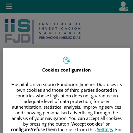
Saltar al contenido
E
Idiom
Toggle
es
navigation
activo
Cookies configuration
Saltar
Selector
Buscar
al
de
Hospital Universitario Fundación Jiménez Díaz uses its
contenido
idioma
own cookies and those of third parties (located in
countries whose legislation does not guarantee an
adequate level of data protection) for user
authentication, statistical analysis, improving services
and showing personalised advertising through the
analysis of your navigation. You can accept all cookies
by pressing the button "
Accept cookies
" or
configure/refuse them
their use from this
Settings
. For