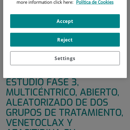
more information click here:
Política de Cookies
INICIO
|
UNIDADES DE APOYO
|
ENSAYOS CLÍNICOS
|
ESTUDIO FASE 3, MULTICÉNTRICO, ABIERTO,
Accept
ALEATORIZADO DE DOS GRUPOS DE TRATAMIENTO,
VENETOCLAX Y AZACITIDINA EN COMPARACIÓN CON EL
MEJOR TRATAMIENTO DE SOPORTE ,COMO
Reject
TRATAMIENTO DE MANTENMIENTO EN PACIENTES CON
LEUCEMIA MIELOIDE AGUDA EN PRIMERA REMISIÓN
Settings
DESPUES DE RECIBIR QUIMIOTERAPIA CONVENCIONAL
(VIALE-M)
ESTUDIO FASE 3,
MULTICÉNTRICO, ABIERTO,
ALEATORIZADO DE DOS
GRUPOS DE TRATAMIENTO,
VENETOCLAX Y