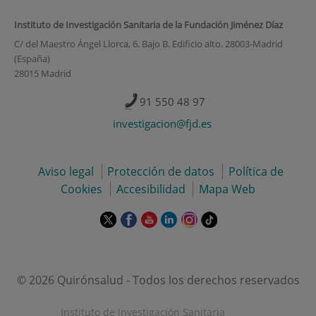
Instituto de Investigación Sanitaria de la Fundación Jiménez Díaz
C/ del Maestro Ángel Llorca, 6. Bajo B. Edificio alto. 28003-Madrid
(España)
28015 Madrid
91 550 48 97
investigacion@fjd.es
Aviso legal
Protección de datos
Política de
Cookies
Accesibilidad
Mapa Web
Este
Este
Este
Este
Este
Enlace
enlace
enlace
enlace
enlace
enlace
a
se
se
se
se
se
una
abrirá
abrirá
abrirá
abrirá
abrirá
aplicación
en
en
en
en
en
externa.
© 2026 Quirónsalud - Todos los derechos reservados
una
una
una
una
una
ventana
ventana
ventana
ventana
ventana
Instituto de Investigación Sanitaria