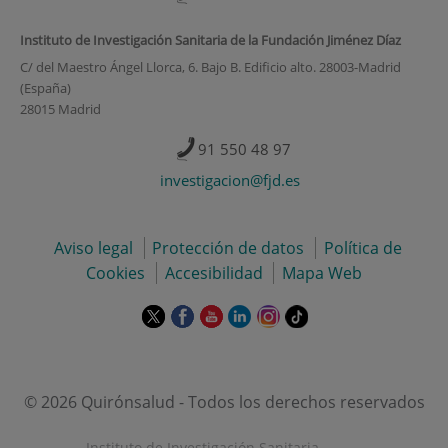
Instituto de Investigación Sanitaria de la Fundación Jiménez Díaz
C/ del Maestro Ángel Llorca, 6. Bajo B. Edificio alto. 28003-Madrid
(España)
28015 Madrid
91 550 48 97
investigacion@fjd.es
Aviso legal
Protección de datos
Política de
Cookies
Accesibilidad
Mapa Web
Este
Este
Este
Este
Este
Enlace
enlace
enlace
enlace
enlace
enlace
a
se
se
se
se
se
una
abrirá
abrirá
abrirá
abrirá
abrirá
aplicación
en
en
en
en
en
externa.
© 2026 Quirónsalud - Todos los derechos reservados
una
una
una
una
una
ventana
ventana
ventana
ventana
ventana
Instituto de Investigación Sanitaria