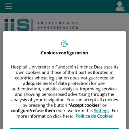
Saltar al contenido
E
Idiom
Toggle
es
navigation
activo
Cookies configuration
Hospital Universitario Fundación Jiménez Díaz uses its
Saltar
Selector
Buscar
own cookies and those of third parties (located in
countries whose legislation does not guarantee an
al
de
adequate level of data protection) for user
contenido
idioma
authentication, statistical analysis, improving services
and showing personalised advertising through the
analysis of your navigation. You can accept all cookies
by pressing the button "
Accept cookies
" or
configure/refuse them
their use from this
Settings
. For
more information click here:
Política de Cookies