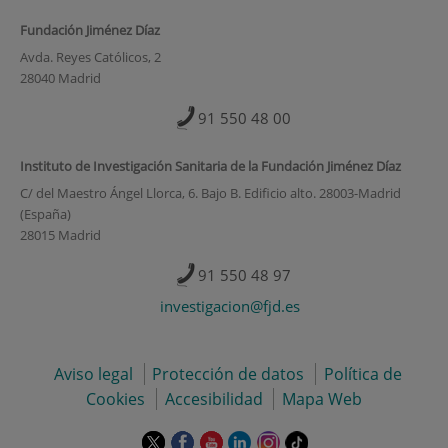
Fundación Jiménez Díaz
Avda. Reyes Católicos, 2
28040 Madrid
91 550 48 00
Instituto de Investigación Sanitaria de la Fundación Jiménez Díaz
C/ del Maestro Ángel Llorca, 6. Bajo B. Edificio alto. 28003-Madrid
(España)
28015 Madrid
91 550 48 97
investigacion@fjd.es
Aviso legal
Protección de datos
Política de
Cookies
Accesibilidad
Mapa Web
Este
Este
Este
Este
Este
Enlace