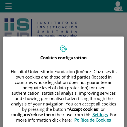
Saltar al contenido
E
Idiom
Toggle
es
navigation
activo
Cookies configuration
Saltar
Selector
Buscar
Hospital Universitario Fundación Jiménez Díaz uses its
al
de
own cookies and those of third parties (located in
countries whose legislation does not guarantee an
contenido
idioma
adequate level of data protection) for user
authentication, statistical analysis, improving services
and showing personalised advertising through the
analysis of your navigation. You can accept all cookies
by pressing the button "
Accept cookies
" or
configure/refuse them
their use from this
Settings
. For
more information click here:
Política de Cookies