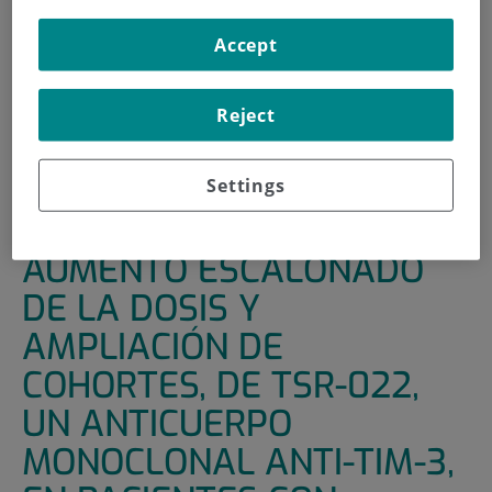
INICIO
|
UNIDADES DE APOYO
|
ENSAYOS CLÍNICOS
Accept
|
ESTUDIO DE FASE I, CON AUMENTO ESCALONADO
DE LA DOSIS Y AMPLIACIÓN DE COHORTES, DE TSR-022,
Reject
UN ANTICUERPO MONOCLONAL ANTI-TIM-3, EN
PACIENTES CON TUMORES SÓLIDOS AVANZADOS
(AMBER)
Settings
ESTUDIO DE FASE I, CON
AUMENTO ESCALONADO
DE LA DOSIS Y
AMPLIACIÓN DE
COHORTES, DE TSR-022,
UN ANTICUERPO
MONOCLONAL ANTI-TIM-3,