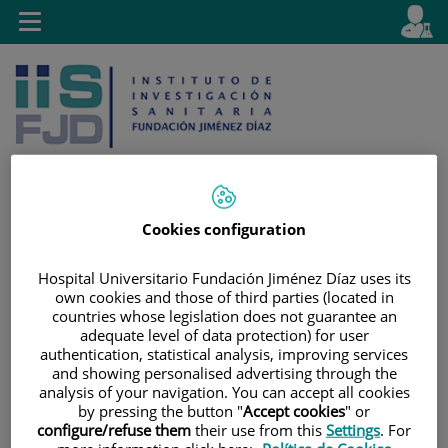
Saltar al contenido
E
Idiom
Toggle
es
navigation
activo
Cookies configuration
Saltar
Selector
Buscar
al
de
Hospital Universitario Fundación Jiménez Díaz uses its
contenido
idioma
own cookies and those of third parties (located in
countries whose legislation does not guarantee an
adequate level of data protection) for user
authentication, statistical analysis, improving services
and showing personalised advertising through the
analysis of your navigation. You can accept all cookies
by pressing the button "
Accept cookies
" or
configure/refuse them
their use from this
Settings
. For