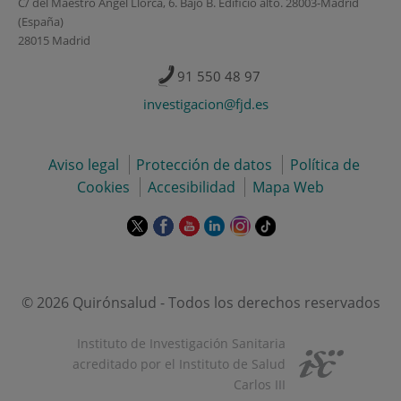
C/ del Maestro Ángel Llorca, 6. Bajo B. Edificio alto. 28003-Madrid
(España)
28015 Madrid
91 550 48 97
investigacion@fjd.es
Aviso legal
Protección de datos
Política de
Cookies
Accesibilidad
Mapa Web
Este
Este
Este
Este
Este
Enlace
enlace
enlace
enlace
enlace
enlace
a
se
se
se
se
se
una
abrirá
abrirá
abrirá
abrirá
abrirá
aplicación
en
en
en
en
en
externa.
© 2026 Quirónsalud - Todos los derechos reservados
una
una
una
una
una
ventana
ventana
ventana
ventana
ventana
Instituto de Investigación Sanitaria
nueva.
nueva.
nueva.
nueva.
nueva.
acreditado por el Instituto de Salud
Carlos III