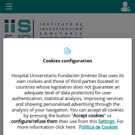
Saltar al contenido
E
Idiom
Toggle
es
navigation
activo
Cookies configuration
Saltar
Selector
Hospital Universitario Fundación Jiménez Díaz uses its
Buscar
own cookies and those of third parties (located in
al
de
countries whose legislation does not guarantee an
contenido
idioma
adequate level of data protection) for user
authentication, statistical analysis, improving services
and showing personalised advertising through the
analysis of your navigation. You can accept all cookies
by pressing the button "
Accept cookies
" or
configure/refuse them
their use from this
Settings
. For
more information click here:
Política de Cookies