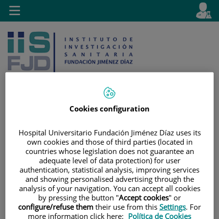
Saltar al contenido
E
Idiom
Toggle
es
navigation
activo
Cookies configuration
Saltar
Selector
Buscar
al
de
Hospital Universitario Fundación Jiménez Díaz uses its
own cookies and those of third parties (located in
contenido
idioma
countries whose legislation does not guarantee an
adequate level of data protection) for user
authentication, statistical analysis, improving services
and showing personalised advertising through the
analysis of your navigation. You can accept all cookies
by pressing the button "
Accept cookies
" or
configure/refuse them
their use from this
Settings
. For
more information click here:
Política de Cookies