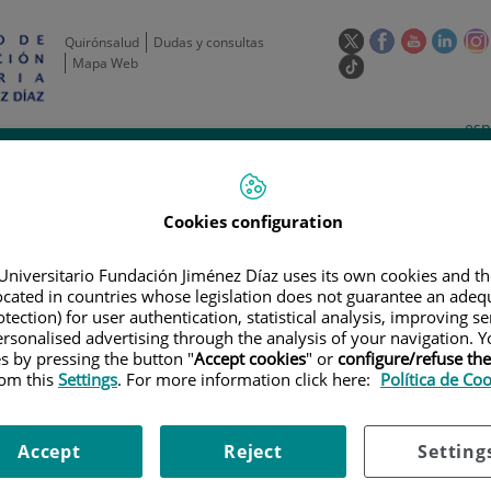
Este
Este
Este
Este
Quirónsalud
Dudas y consultas
enlace
enlace
enlace
enla
Mapa Web
Enlace
se
se
se
se
a
abrirá
abrirá
abrirá
abrir
una
Selecto
Idi
esp
en
en
en
en
aplicación
de
act
una
una
una
una
de
Actividad
Unidades
Formación y
externa.
Actual
idioma
científica
de apoyo
Empleo
ventana
ventana
ventana
vent
nueva.
nueva.
nueva.
nuev
Cookies configuration
Universitario Fundación Jiménez Díaz uses its own cookies and th
located in countries whose legislation does not guarantee an adequ
tection) for user authentication, statistical analysis, improving s
rsonalised advertising through the analysis of your navigation. Y
es by pressing the button "
Accept cookies
" or
configure/refuse th
rom this
Settings
. For more information click here:
Política de Co
AYOS CLÍNICOS
|
ESTUDIO DE FASE III, ABIERTO, ALEATORIZADO Y MUL
URACILO/LEUCOVORINA FRENTE A NAB-PACLITAXEL MÁS GEMCITABINA EN
L ADENOCARCINOMA DE PÁNCREAS METASTÁSICO
Accept
Reject
Setting