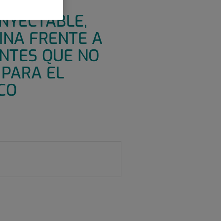
Y
INYECTABLE,
INA FRENTE A
ENTES QUE NO
 PARA EL
CO