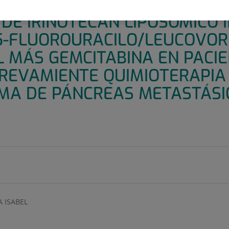
 III, ABIERTO, ALEATORIZADO 
DE IRINOTECÁN LIPOSÓMICO 
 5-FLUOROURACILO/LEUCOVOR
L MÁS GEMCITABINA EN PACI
PREVAMIENTE QUIMIOTERAPIA
MA DE PÁNCREAS METASTÁSI
 ISABEL