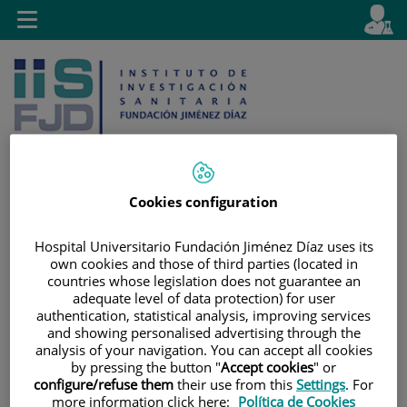
Saltar al contenido
E
Idiom
Toggle
es
navigation
activo
Cookies configuration
Saltar
Selector
Buscar
al
de
Hospital Universitario Fundación Jiménez Díaz uses its
own cookies and those of third parties (located in
contenido
idioma
countries whose legislation does not guarantee an
adequate level of data protection) for user
authentication, statistical analysis, improving services
and showing personalised advertising through the
analysis of your navigation. You can accept all cookies
by pressing the button "
Accept cookies
" or
configure/refuse them
their use from this
Settings
. For
more information click here:
Política de Cookies