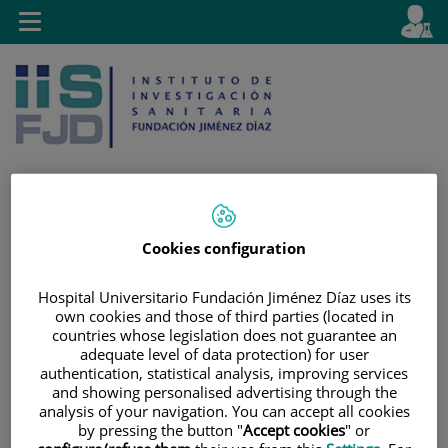
Saltar al contenido
E
Idiom
Toggle
es
navigation
activo
Cookies configuration
Saltar
Selector
Buscar
al
de
contenido
idioma
Hospital Universitario Fundación Jiménez Díaz uses its
own cookies and those of third parties (located in
countries whose legislation does not guarantee an
adequate level of data protection) for user
authentication, statistical analysis, improving services
and showing personalised advertising through the
analysis of your navigation. You can accept all cookies
by pressing the button "
Accept cookies
" or