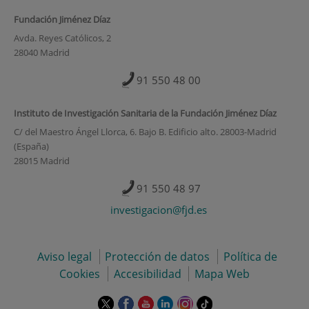
Fundación Jiménez Díaz
Avda. Reyes Católicos, 2
28040 Madrid
91 550 48 00
Instituto de Investigación Sanitaria de la Fundación Jiménez Díaz
C/ del Maestro Ángel Llorca, 6. Bajo B. Edificio alto. 28003-Madrid
(España)
28015 Madrid
91 550 48 97
investigacion@fjd.es
Aviso legal
Protección de datos
Política de
Cookies
Accesibilidad
Mapa Web
Este
Este
Este
Este
Este
Enlace