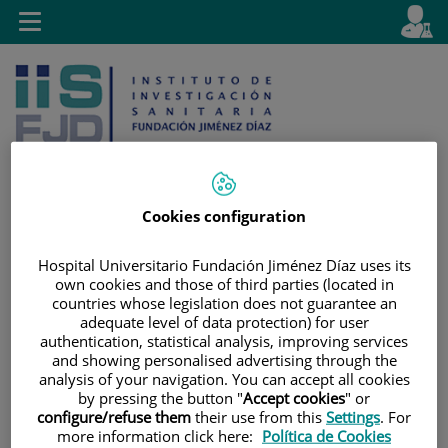
Saltar al contenido
E
Idiom
Toggle
es
navigation
activo
Cookies configuration
Saltar
Selector
Buscar
Hospital Universitario Fundación Jiménez Díaz uses its
al
de
own cookies and those of third parties (located in
contenido
idioma
countries whose legislation does not guarantee an
adequate level of data protection) for user
authentication, statistical analysis, improving services
and showing personalised advertising through the
analysis of your navigation. You can accept all cookies
by pressing the button "
Accept cookies
" or
configure/refuse them
their use from this
Settings
. For
more information click here:
Política de Cookies