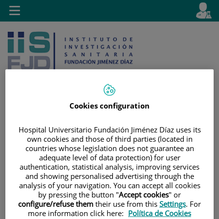
Saltar al contenido
E
Idiom
Toggle
es
navigation
activo
Cookies configuration
Saltar
Selector
Buscar
Hospital Universitario Fundación Jiménez Díaz uses its
al
de
own cookies and those of third parties (located in
contenido
idioma
countries whose legislation does not guarantee an
adequate level of data protection) for user
authentication, statistical analysis, improving services
and showing personalised advertising through the
analysis of your navigation. You can accept all cookies
by pressing the button "
Accept cookies
" or
configure/refuse them
their use from this
Settings
. For
more information click here:
Política de Cookies