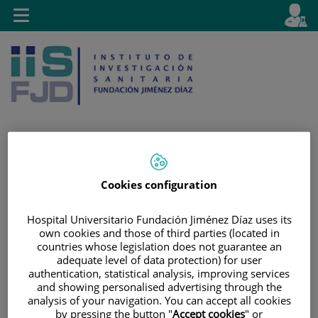
Saltar al contenido
E
Idiom
Toggle
es
navigation
activo
Saltar
Selector
Buscar
Cookies configuration
al
de
contenido
idioma
Hospital Universitario Fundación Jiménez Díaz uses its
own cookies and those of third parties (located in
countries whose legislation does not guarantee an
adequate level of data protection) for user
authentication, statistical analysis, improving services
and showing personalised advertising through the
analysis of your navigation. You can accept all cookies
by pressing the button "
Accept cookies
" or