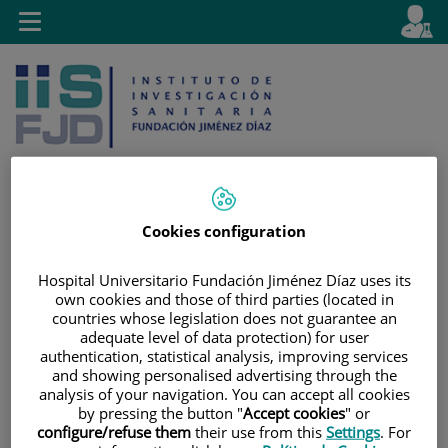
Saltar al contenido
E
Idiom
Toggle
es
navigation
activo
Cookies configuration
Saltar
Selector
Buscar
al
de
Hospital Universitario Fundación Jiménez Díaz uses its
contenido
idioma
own cookies and those of third parties (located in
countries whose legislation does not guarantee an
adequate level of data protection) for user
authentication, statistical analysis, improving services
and showing personalised advertising through the
analysis of your navigation. You can accept all cookies
by pressing the button "
Accept cookies
" or
configure/refuse them
their use from this
Settings
. For