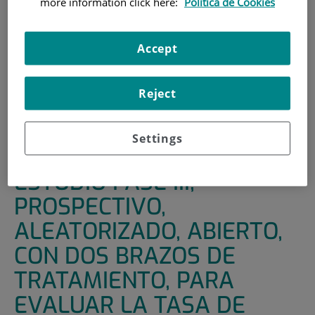
more information click here:
Política de Cookies
INICIO
|
UNIDADES DE APOYO
|
ENSAYOS CLÍNICOS
|
ESTUDIO FASE III, PROSPECTIVO, ALEATORIZADO,
Accept
ABIERTO, CON DOS BRAZOS DE TRATAMIENTO, PARA
EVALUAR LA TASA DE REMISIÓN LIBRE DE TRATAMIENTO
Reject
(RLT) EN PACIENTES CON LMC CROMOSOMA FILADELFIA
POSITIVO, DESPUÉS DE DOS DURACIONES DISTINTAS DE
TRATAMIENTO DE CONSOLIDACIÓN CON NILOTINIB 300
Settings
MG BID
ESTUDIO FASE III,
PROSPECTIVO,
ALEATORIZADO, ABIERTO,
CON DOS BRAZOS DE
TRATAMIENTO, PARA
EVALUAR LA TASA DE