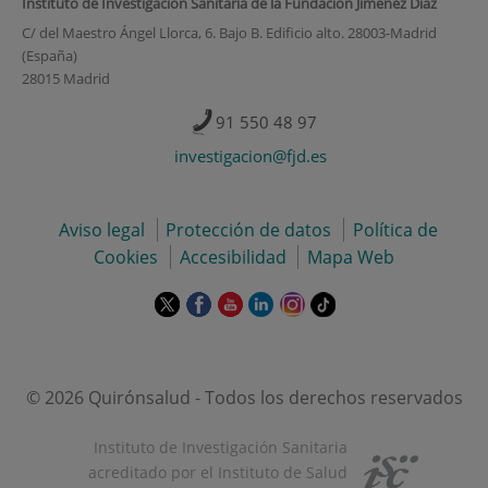
Instituto de Investigación Sanitaria de la Fundación Jiménez Díaz
C/ del Maestro Ángel Llorca, 6. Bajo B. Edificio alto. 28003-Madrid
(España)
28015 Madrid
91 550 48 97
investigacion@fjd.es
Aviso legal
Protección de datos
Política de
Cookies
Accesibilidad
Mapa Web
Este
Este
Este
Este
Este
Enlace
enlace
enlace
enlace
enlace
enlace
a
se
se
se
se
se
una
abrirá
abrirá
abrirá
abrirá
abrirá
aplicación
en
en
en
en
en
externa.
© 2026 Quirónsalud - Todos los derechos reservados
una
una
una
una
una
ventana
ventana
ventana
ventana
ventana
Instituto de Investigación Sanitaria
nueva.
nueva.
nueva.
nueva.
nueva.
acreditado por el Instituto de Salud