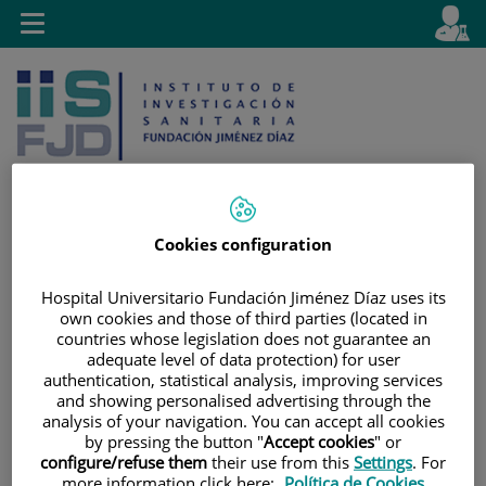
Saltar al contenido
E
Idiom
Toggle
es
navigation
activo
Cookies configuration
Saltar
Selector
Buscar
al
de
Hospital Universitario Fundación Jiménez Díaz uses its
contenido
idioma
own cookies and those of third parties (located in
countries whose legislation does not guarantee an
adequate level of data protection) for user
authentication, statistical analysis, improving services
and showing personalised advertising through the
analysis of your navigation. You can accept all cookies
by pressing the button "
Accept cookies
" or
configure/refuse them
their use from this
Settings
. For
more information click here:
Política de Cookies