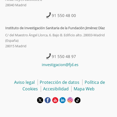
28040 Madrid
91 550 48 00
Instituto de Investigación Sanitaria de la Fundación Jiménez Díaz
C/ del Maestro Ángel Llorca, 6. Bajo B. Edificio alto. 28003-Madrid
(España)
28015 Madrid
91 550 48 97
investigacion@fjd.es
Aviso legal
Protección de datos
Política de
Cookies
Accesibilidad
Mapa Web
Este
Este
Este
Este
Este
Enlace
enlace
enlace
enlace
enlace
enlace
a
se
se
se
se
se
una
abrirá
abrirá
abrirá
abrirá
abrirá
aplicación