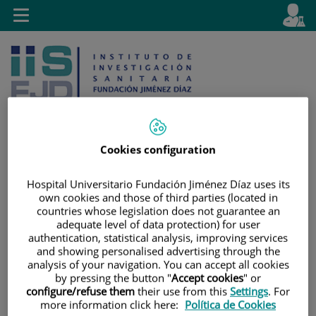
Saltar al contenido
E
Idiom
Toggle
es
navigation
activo
Cookies configuration
Saltar
Selector
Buscar
Hospital Universitario Fundación Jiménez Díaz uses its
al
de
own cookies and those of third parties (located in
contenido
idioma
countries whose legislation does not guarantee an
adequate level of data protection) for user
authentication, statistical analysis, improving services
and showing personalised advertising through the
analysis of your navigation. You can accept all cookies
by pressing the button "
Accept cookies
" or
configure/refuse them
their use from this
Settings
. For
more information click here:
Política de Cookies