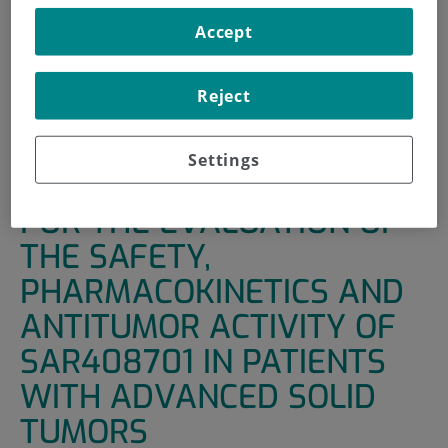
Accept
INICIO
|
UNIDADES DE APOYO
|
ENSAYOS CLÍNICOS
|
A FIRST-IN HUMAN STUDY FOR THE EVALUATION OF
THE SAFETY, PHARMACOKINETICS AND ANTITUMOR
Reject
ACTIVITY OF SAR408701 IN PATIENTS WITH ADVANCED
SOLID TUMORS
Settings
A FIRST-IN HUMAN STUDY
FOR THE EVALUATION OF
THE SAFETY,
PHARMACOKINETICS AND
ANTITUMOR ACTIVITY OF
SAR408701 IN PATIENTS
WITH ADVANCED SOLID
TUMORS