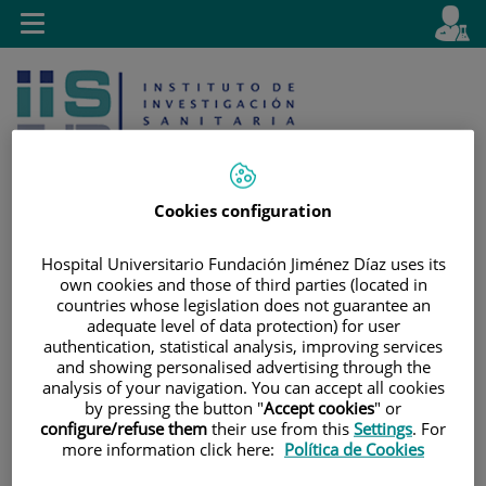
Saltar al contenido
E
Idiom
Toggle
es
navigation
activo
Cookies configuration
Hospital Universitario Fundación Jiménez Díaz uses its
Saltar
Selector
Buscar
own cookies and those of third parties (located in
al
de
countries whose legislation does not guarantee an
contenido
idioma
adequate level of data protection) for user
authentication, statistical analysis, improving services
and showing personalised advertising through the
analysis of your navigation. You can accept all cookies
by pressing the button "
Accept cookies
" or
configure/refuse them
their use from this
Settings
. For
more information click here:
Política de Cookies