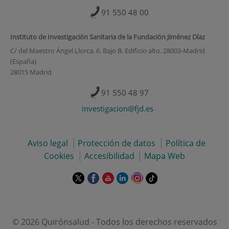
91 550 48 00
Instituto de Investigación Sanitaria de la Fundación Jiménez Díaz
C/ del Maestro Ángel Llorca, 6. Bajo B. Edificio alto. 28003-Madrid
(España)
28015 Madrid
91 550 48 97
investigacion@fjd.es
Aviso legal
Protección de datos
Política de
Cookies
Accesibilidad
Mapa Web
Este
Este
Este
Este
Este
Enlace
enlace
enlace
enlace
enlace
enlace
a
se
se
se
se
se
una
abrirá
abrirá
abrirá
abrirá
abrirá
aplicación
en
en
en
en
en
externa.
© 2026 Quirónsalud - Todos los derechos reservados