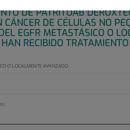
1: ESTUDIO DE FASE II, ALE
TO DE PATRITUAB DERUXTEC
N CÁNCER DE CÉLULAS NO PE
DEL EGFR METASTÁSICO O L
HAN RECIBIDO TRATAMIENTO
ICO O LOCALMENTE AVANZADO
EL