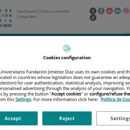
Este
Este
Este
Este
Quirónsalud
Dudas y consultas
enlace
enlace
enlace
enla
Mapa Web
Enlace
se
se
se
se
a
abrirá
abrirá
abrirá
abrir
una
Selecto
Idi
esp
en
en
en
en
aplicación
de
act
una
una
una
una
de
Actividad
Unidades
Formación y
externa.
Actual
idioma
científica
de apoyo
Empleo
ventana
ventana
ventana
vent
nueva.
nueva.
nueva.
nuev
Cookies configuration
Universitario Fundación Jiménez Díaz uses its own cookies and th
located in countries whose legislation does not guarantee an adequ
tection) for user authentication, statistical analysis, improving s
rsonalised advertising through the analysis of your navigation. Y
es by pressing the button "
Accept cookies
" or
configure/refuse th
rom this
Settings
. For more information click here:
Política de Co
AYOS CLÍNICOS
|
HERTHENA-LUNG01: ESTUDIO DE FASE II, ALEATORIZA
SUJETOS CON CÁNCER DE CÉLULAS NO PEQUEÑAS (CPCNP) CON MUTACIÓN 
BIDO TRATAMIENTO PREVIO
Accept
Reject
Setting