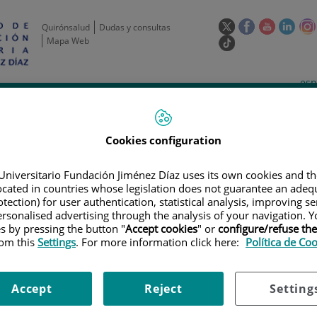
Este
Este
Este
Este
Quirónsalud
Dudas y consultas
enlace
enlace
enlace
enla
Mapa Web
Enlace
se
se
se
se
a
abrirá
abrirá
abrirá
abrir
una
Selecto
Idi
esp
en
en
en
en
aplicación
de
act
una
una
una
una
de
Actividad
Unidades
Formación y
externa.
Actual
idioma
científica
de apoyo
Empleo
ventana
ventana
ventana
vent
nueva.
nueva.
nueva.
nuev
Cookies configuration
Universitario Fundación Jiménez Díaz uses its own cookies and th
located in countries whose legislation does not guarantee an adequ
tection) for user authentication, statistical analysis, improving s
rsonalised advertising through the analysis of your navigation. Y
es by pressing the button "
Accept cookies
" or
configure/refuse th
rom this
Settings
. For more information click here:
Política de Co
AYOS CLÍNICOS
|
IMPACTO DE LA ADMINISTRACIÓN PREOPERATORIA IN
(EMDA) EN PACIENTES CON TUMOR VESICAL NO MUSCULO INVASIVO (TVN
Accept
Reject
Setting