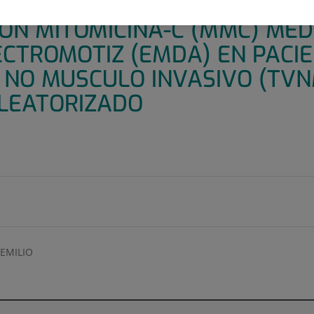
 ADMINISTRACIÓN PREOPERAT
CON MITOMICINA-C (MMC) ME
ECTROMOTIZ (EMDA) EN PACI
 NO MUSCULO INVASIVO (TVNM
LEATORIZADO
EMILIO