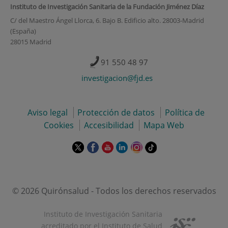
Instituto de Investigación Sanitaria de la Fundación Jiménez Díaz
C/ del Maestro Ángel Llorca, 6. Bajo B. Edificio alto. 28003-Madrid
(España)
28015 Madrid
91 550 48 97
investigacion@fjd.es
Aviso legal
Protección de datos
Política de
Cookies
Accesibilidad
Mapa Web
Este
Este
Este
Este
Este
Enlace
enlace
enlace
enlace
enlace
enlace
a
se
se
se
se
se
una
abrirá
abrirá
abrirá
abrirá
abrirá
aplicación
en
en
en
en
en
externa.
© 2026 Quirónsalud - Todos los derechos reservados
una
una
una
una
una
ventana
ventana
ventana
ventana
ventana
Instituto de Investigación Sanitaria
nueva.
nueva.
nueva.
nueva.
nueva.
acreditado por el Instituto de Salud