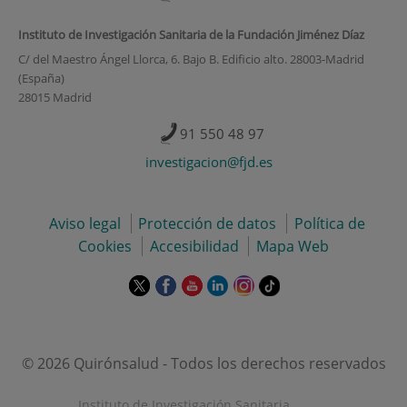
Instituto de Investigación Sanitaria de la Fundación Jiménez Díaz
C/ del Maestro Ángel Llorca, 6. Bajo B. Edificio alto. 28003-Madrid
(España)
28015 Madrid
91 550 48 97
investigacion@fjd.es
Aviso legal
Protección de datos
Política de
Cookies
Accesibilidad
Mapa Web
Este
Este
Este
Este
Este
Enlace
enlace
enlace
enlace
enlace
enlace
a
se
se
se
se
se
una
abrirá
abrirá
abrirá
abrirá
abrirá
aplicación
en
en
en
en
en
externa.
© 2026 Quirónsalud - Todos los derechos reservados
una
una
una
una
una
ventana
ventana
ventana
ventana
ventana
Instituto de Investigación Sanitaria