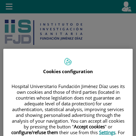
Saltar al contenido
E
Idiom
Toggle
es
navigation
activo
Cookies configuration
Saltar
Selector
Buscar
al
de
Hospital Universitario Fundación Jiménez Díaz uses its
contenido
idioma
own cookies and those of third parties (located in
countries whose legislation does not guarantee an
adequate level of data protection) for user
authentication, statistical analysis, improving services
and showing personalised advertising through the
analysis of your navigation. You can accept all cookies
by pressing the button "
Accept cookies
" or
configure/refuse them
their use from this
Settings
. For