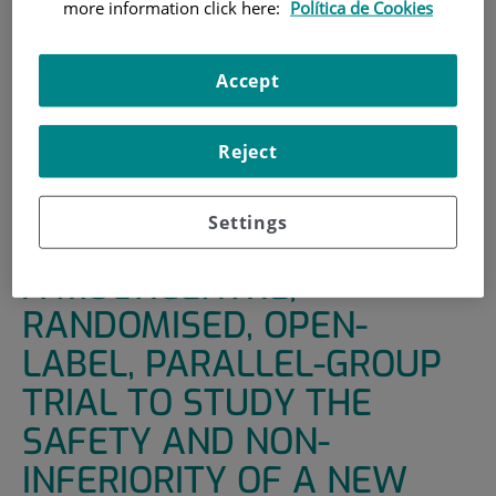
more information click here:
Política de Cookies
INICIO
|
UNIDADES DE APOYO
|
ENSAYOS CLÍNICOS
|
A MULTICENTRE, RANDOMISED, OPEN-LABEL,
Accept
PARALLEL-GROUP TRIAL TO STUDY THE SAFETY AND
NON-INFERIORITY OF A NEW THERAPEUTIC STRATEGY
(THE FUSTER-CNICFERRER CARDIOVASCULAR POLYPILL)
Reject
VERSUS USUAL CARE ON LDLC AND BLOOD PRESSURE
REDUCTION IN PATIENTS WITH ATHEROTHROMBOTIC
Settings
CARDIOVASCULAR DISEASE: THE APOLO TRIAL
A MULTICENTRE,
RANDOMISED, OPEN-
LABEL, PARALLEL-GROUP
TRIAL TO STUDY THE
SAFETY AND NON-
INFERIORITY OF A NEW