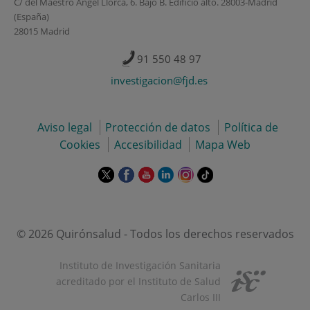
C/ del Maestro Ángel Llorca, 6. Bajo B. Edificio alto. 28003-Madrid
(España)
28015 Madrid
91 550 48 97
investigacion@fjd.es
Aviso legal
Protección de datos
Política de
Cookies
Accesibilidad
Mapa Web
Este
Este
Este
Este
Este
Enlace
enlace
enlace
enlace
enlace
enlace
a
se
se
se
se
se
una
abrirá
abrirá
abrirá
abrirá
abrirá
aplicación
en
en
en
en
en
externa.
© 2026 Quirónsalud - Todos los derechos reservados
una
una
una
una
una
ventana
ventana
ventana
ventana
ventana
Instituto de Investigación Sanitaria
nueva.
nueva.
nueva.
nueva.
nueva.
acreditado por el Instituto de Salud
Carlos III