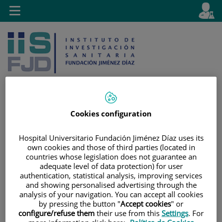
Saltar al contenido
E
Idiom
Toggle
es
navigation
activo
Cookies configuration
Saltar
Selector
Buscar
al
de
Hospital Universitario Fundación Jiménez Díaz uses its
contenido
idioma
own cookies and those of third parties (located in
countries whose legislation does not guarantee an
adequate level of data protection) for user
authentication, statistical analysis, improving services
and showing personalised advertising through the
analysis of your navigation. You can accept all cookies
by pressing the button "
Accept cookies
" or
configure/refuse them
their use from this
Settings
. For