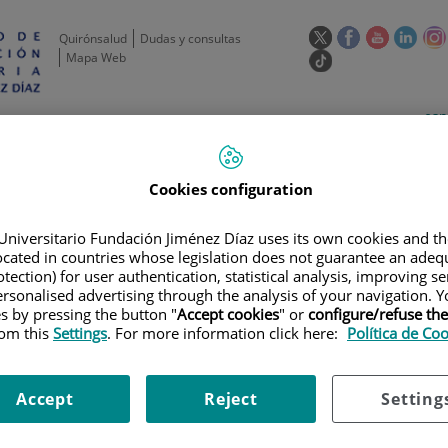
Este
Este
Este
Este
Quirónsalud
Dudas y consultas
enlace
enlace
enlace
enla
Mapa Web
Enlace
se
se
se
se
a
abrirá
abrirá
abrirá
abrir
una
Selecto
Idi
esp
en
en
en
en
aplicación
de
act
una
una
una
una
de
Actividad
Unidades
Formación y
externa.
Actual
idioma
científica
de apoyo
Empleo
ventana
ventana
ventana
vent
nueva.
nueva.
nueva.
nuev
Cookies configuration
Universitario Fundación Jiménez Díaz uses its own cookies and th
located in countries whose legislation does not guarantee an adequ
tection) for user authentication, statistical analysis, improving s
rsonalised advertising through the analysis of your navigation. Y
es by pressing the button "
Accept cookies
" or
configure/refuse th
rom this
Settings
. For more information click here:
Política de Co
AYOS CLÍNICOS
|
OPTIMIZACIÓN DE LA RADIACIÓN A TRAVÉS DE LA EV
SISTÉMICO PRIMARIO (OPTIMAL IIA)
Accept
Reject
Setting
E LA RADIACIÓN A TRAVÉS DE