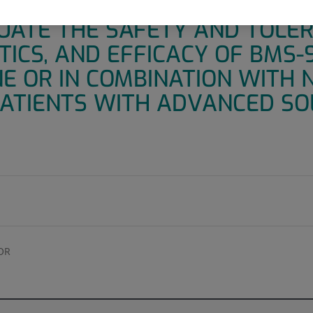
OSE ESCALATION AND COMBIN
UATE THE SAFETY AND TOLERA
ICS, AND EFFICACY OF BMS-9
NE OR IN COMBINATION WITH
 PATIENTS WITH ADVANCED S
OR