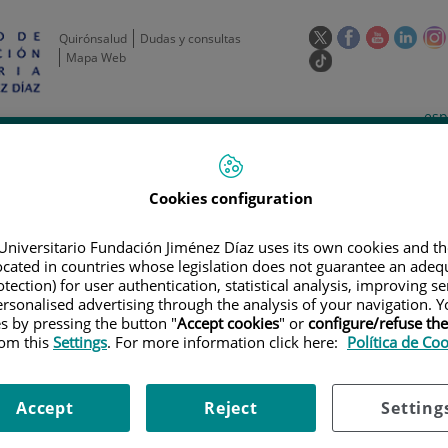
Este
Este
Este
Este
Quirónsalud
Dudas y consultas
enlace
enlace
enlace
enla
Mapa Web
Enlace
se
se
se
se
a
abrirá
abrirá
abrirá
abrir
una
Selecto
Idi
esp
en
en
en
en
aplicación
de
act
una
una
una
una
de
Actividad
Unidades
Formación y
externa.
Actual
idioma
científica
de apoyo
Empleo
ventana
ventana
ventana
vent
nueva.
nueva.
nueva.
nuev
Cookies configuration
Universitario Fundación Jiménez Díaz uses its own cookies and th
located in countries whose legislation does not guarantee an adequ
tection) for user authentication, statistical analysis, improving s
rsonalised advertising through the analysis of your navigation. Y
es by pressing the button "
Accept cookies
" or
configure/refuse th
rom this
Settings
. For more information click here:
Política de Co
AYOS CLÍNICOS
|
A PHASE 1/2 DOSE ESCALATION AND COMBINATION CO
, AND EFFICACY OF BMS-986226 (ANTI-ICOS MAB) ALONE OR IN COMBIN
UMORS
Accept
Reject
Setting