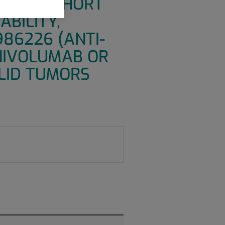
ATION COHORT
BILITY,
86226 (ANTI-
 NIVOLUMAB OR
OLID TUMORS