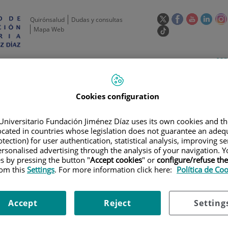
Este
Este
Este
Este
Quirónsalud
Dudas y consultas
enlace
enlace
enlace
enla
Mapa Web
Enlace
se
se
se
se
a
abrirá
abrirá
abrirá
abrir
una
Selecto
Idi
esp
en
en
en
en
aplicación
de
act
una
una
una
una
de
Actividad
Unidades
Formación y
externa.
Actual
idioma
científica
de apoyo
Empleo
ventana
ventana
ventana
vent
nueva.
nueva.
nueva.
nuev
Cookies configuration
Universitario Fundación Jiménez Díaz uses its own cookies and th
located in countries whose legislation does not guarantee an adequ
tection) for user authentication, statistical analysis, improving s
rsonalised advertising through the analysis of your navigation. Y
es by pressing the button "
Accept cookies
" or
configure/refuse th
rom this
Settings
. For more information click here:
Política de Co
AYOS CLÍNICOS
|
PHASE 1/2A FIRST IN HUMAN STUDY OF BMS-986277 A
ANCED EPITHELIAL TUMORS
Accept
Reject
Setting
RST IN HUMAN STUDY OF BMS-